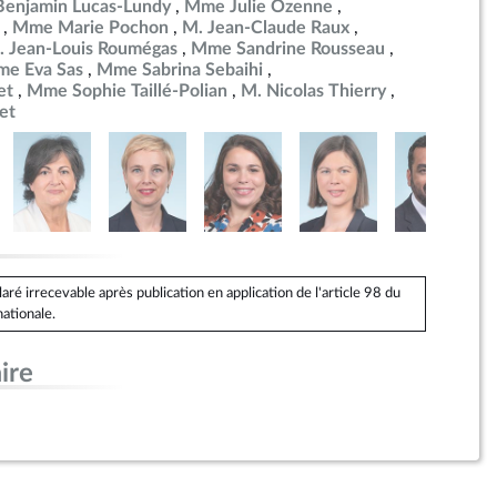
Benjamin Lucas-Lundy
Mme Julie Ozenne
Mme Marie Pochon
M. Jean-Claude Raux
. Jean-Louis Roumégas
Mme Sandrine Rousseau
e Eva Sas
Mme Sabrina Sebaihi
et
Mme Sophie Taillé-Polian
M. Nicolas Thierry
et
é irrecevable après publication en application de l'article 98 du
ationale.
ire