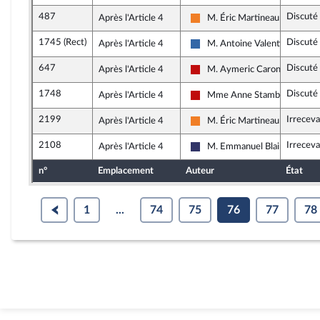
487
Discuté
Après l'Article 4
M. Éric Martineau
Les Démocrates
1745 (Rect)
Discuté
Après l'Article 4
M. Antoine Valentin
Union des droites pour la Rép
647
Discuté
Après l'Article 4
M. Aymeric Caron
La France insoumise - Nouvea
1748
Discuté
Après l'Article 4
Mme Anne Stambach-Terren
La France insoumise - Nouvea
2199
Irreceva
Après l'Article 4
M. Éric Martineau
Les Démocrates
2108
Irreceva
Après l'Article 4
M. Emmanuel Blairy
Rassemblement National
n°
Emplacement
Auteur
État
1
...
74
75
76
77
78