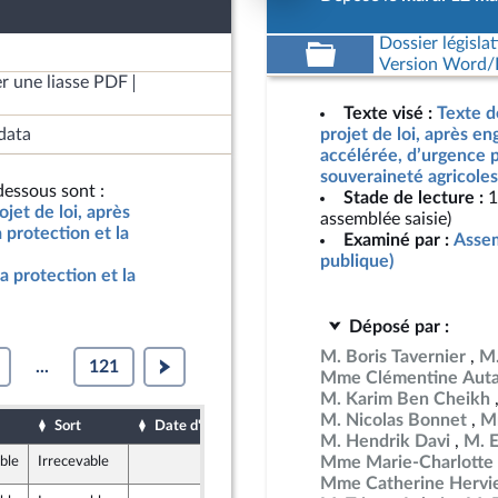
Dossier législat
Version Word/L
r une liasse PDF
Texte visé :
Texte d
data
projet de loi, après e
accélérée, d’urgence p
souveraineté agricoles
essous sont :
Stade de lecture :
1
jet de loi, après
assemblée saisie)
protection et la
Examiné par :
Assem
publique)
a protection et la
Déposé par :
M. Boris Tavernier
M.
...
121
Mme Clémentine Auta
M. Karim Ben Cheikh
M. Nicolas Bonnet
Mm
Sort
Date d'examen
Date de dépôt
M. Hendrik Davi
M. 
Mme Marie-Charlotte 
ble
Irrecevable
15 mai 2026
Mme Catherine Hervi