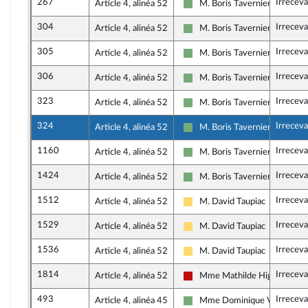
267
Irreceva
Article 4, alinéa 52
M. Boris Tavernier
Écologiste et Social
304
Irreceva
Article 4, alinéa 52
M. Boris Tavernier
Écologiste et Social
305
Irreceva
Article 4, alinéa 52
M. Boris Tavernier
Écologiste et Social
306
Irreceva
Article 4, alinéa 52
M. Boris Tavernier
Écologiste et Social
323
Irreceva
Article 4, alinéa 52
M. Boris Tavernier
Écologiste et Social
324
Irreceva
Article 4, alinéa 52
M. Boris Tavernier
Écologiste et Social
1160
Irreceva
Article 4, alinéa 52
M. Boris Tavernier
Écologiste et Social
1424
Irreceva
Article 4, alinéa 52
M. Boris Tavernier
Écologiste et Social
1512
Irreceva
Article 4, alinéa 52
M. David Taupiac
Libertés, Indépendants, Outre
1529
Irreceva
Article 4, alinéa 52
M. David Taupiac
Libertés, Indépendants, Outre
1536
Irreceva
Article 4, alinéa 52
M. David Taupiac
Libertés, Indépendants, Outre
1814
Irreceva
Article 4, alinéa 52
Mme Mathilde Hignet
La France insoumise - Nouvea
493
Irreceva
Article 4, alinéa 45
Mme Dominique Voynet
Écologiste et Social