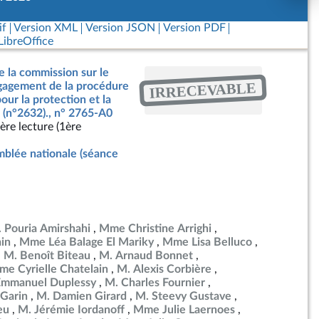
if
Version XML
Version JSON
Version PDF
ibreOffice
e la commission sur le
IRRECEVABLE
ngagement de la procédure
our la protection et la
 (n°2632)., n° 2765-A0
ère lecture (1ère
blée nationale (séance
 Pouria Amirshahi
Mme Christine Arrighi
in
Mme Léa Balage El Mariky
Mme Lisa Belluco
M. Benoît Biteau
M. Arnaud Bonnet
e Cyrielle Chatelain
M. Alexis Corbière
Emmanuel Duplessy
M. Charles Fournier
Garin
M. Damien Girard
M. Steevy Gustave
eu
M. Jérémie Iordanoff
Mme Julie Laernoes