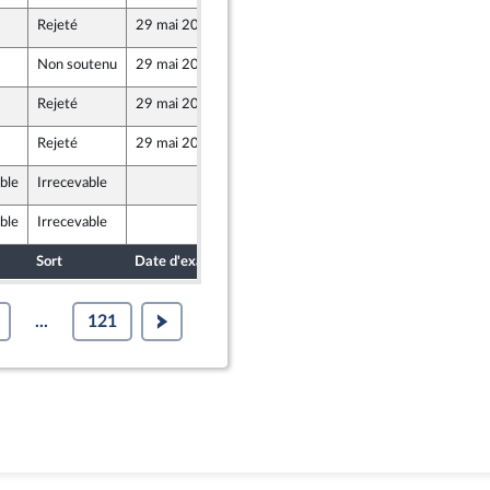
Rejeté
29 mai 2026
13 mai 2026
Non soutenu
29 mai 2026
15 mai 2026
ublique
Rejeté
29 mai 2026
13 mai 2026
u Front Populaire
Rejeté
29 mai 2026
15 mai 2026
oir
u Front Populaire
ble
Irrecevable
15 mai 2026
ble
Irrecevable
15 mai 2026
Sort
Date d'examen
Date de dépôt
...
121