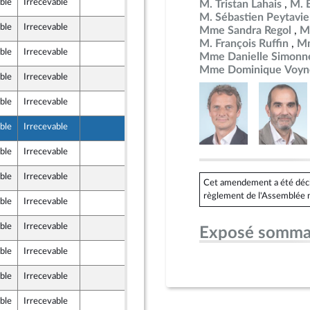
ble
Irrecevable
12 mai 2026
M. Tristan Lahais
M. 
M. Sébastien Peytavie
ble
Irrecevable
12 mai 2026
Mme Sandra Regol
M
M. François Ruffin
Mm
ble
Irrecevable
12 mai 2026
Mme Danielle Simonn
Mme Dominique Voyn
ble
Irrecevable
12 mai 2026
ble
Irrecevable
12 mai 2026
ble
Irrecevable
12 mai 2026
ble
Irrecevable
15 mai 2026
ble
Irrecevable
15 mai 2026
Cet amendement a été déclar
règlement de l'Assemblée n
ble
Irrecevable
15 mai 2026
-mer et Territoires
ble
Irrecevable
15 mai 2026
Exposé somma
-mer et Territoires
ble
Irrecevable
15 mai 2026
-mer et Territoires
ble
Irrecevable
15 mai 2026
u Front Populaire
ble
Irrecevable
13 mai 2026