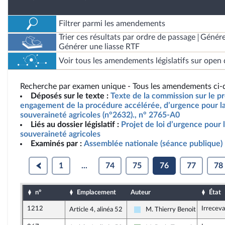
Filtrer parmi les amendements
Trier ces résultats par ordre de passage
Génére
Générer une liasse RTF
Voir tous les amendements législatifs sur open 
Recherche par examen unique - Tous les amendements ci-d
Déposés sur le texte :
Texte de la commission sur le pro
engagement de la procédure accélérée, d’urgence pour la 
souveraineté agricoles (n°2632)., n° 2765-A0
Liés au dossier législatif :
Projet de loi d’urgence pour l
souveraineté agricoles
Examinés par :
Assemblée nationale (séance publique)
1
...
74
75
76
77
78
n°
Emplacement
Auteur
État
1212
Irreceva
Article 4, alinéa 52
M. Thierry Benoit
Horizons & Indépendants