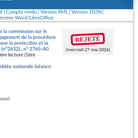
if
Compte rendu
Version XML
Version JSON
ersion Word/LibreOffice
e la commission sur le
REJETÉ
ngagement de la procédure
our la protection et la
 (n°2632)., n° 2765-A0
(mercredi 27 mai 2026)
ère lecture (1ère
blée nationale (séance
onnel