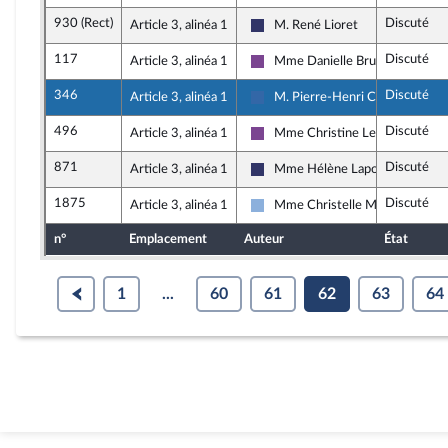
930 (Rect)
Discuté
Article 3, alinéa 1
M. René Lioret
Rassemblement National
117
Discuté
Article 3, alinéa 1
Mme Danielle Brulebois
Ensemble pour la République
346
Discuté
Article 3, alinéa 1
M. Pierre-Henri Carbonnel
Union des droites pour la Républ
496
Discuté
Article 3, alinéa 1
Mme Christine Le Nabour
Ensemble pour la République
871
Discuté
Article 3, alinéa 1
Mme Hélène Laporte
Rassemblement National
1875
Discuté
Article 3, alinéa 1
Mme Christelle Minard
Droite Républicaine
n°
Emplacement
Auteur
État
1
...
60
61
62
63
64