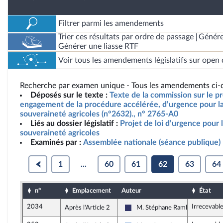
Filtrer parmi les amendements
Trier ces résultats par ordre de passage
Génére
Générer une liasse RTF
Voir tous les amendements législatifs sur open 
Recherche par examen unique - Tous les amendements ci-d
Déposés sur le texte :
Texte de la commission sur le pro
engagement de la procédure accélérée, d’urgence pour la 
souveraineté agricoles (n°2632)., n° 2765-A0
Liés au dossier législatif :
Projet de loi d’urgence pour l
souveraineté agricoles
Examinés par :
Assemblée nationale (séance publique)
1
...
60
61
62
63
64
n°
Emplacement
Auteur
État
2034
Irrecevabl
Après l'Article 2
M. Stéphane Rambaud
Rassemblement National