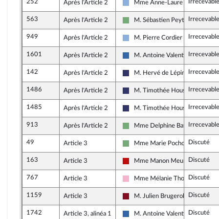
252
Irrecevabl
Après l'Article 2
Mme Anne-Laure Blin
Droite Républicaine
563
Irrecevabl
Après l'Article 2
M. Sébastien Peytavie
Écologiste et Social
949
Irrecevabl
Après l'Article 2
M. Pierre Cordier
Droite Républicaine
1601
Irrecevabl
Après l'Article 2
M. Antoine Valentin
Union des droites pour la Républ
142
Irrecevabl
Après l'Article 2
M. Hervé de Lépinau
Rassemblement National
1486
Irrecevabl
Après l'Article 2
M. Timothée Houssin
Rassemblement National
1485
Irrecevabl
Après l'Article 2
M. Timothée Houssin
Rassemblement National
913
Irrecevabl
Après l'Article 2
Mme Delphine Batho
Écologiste et Social
49
Discuté
Article 3
Mme Marie Pochon
Écologiste et Social
163
Discuté
Article 3
Mme Manon Meunier
La France insoumise - Nouveau F
767
Discuté
Article 3
Mme Mélanie Thomin
Socialistes et apparentés
1159
Discuté
Article 3
M. Julien Brugerolles
Gauche Démocrate et Républica
1742
Discuté
Article 3, alinéa 1
M. Antoine Valentin
Union des droites pour la Républ