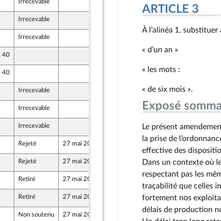
e
Irrecevable
12 mai 2026
ARTICLE 3
e
Irrecevable
13 mai 2026
À l’alinéa 1, substituer
e
Irrecevable
15 mai 2026
« d’un an »
e 40
15 mai 2026
ique
« les mots :
e 40
12 mai 2026
« de six mois ».
e
Irrecevable
15 mai 2026
Exposé somma
e
Irrecevable
15 mai 2026
e
Irrecevable
14 mai 2026
Le présent amendement v
la prise de l’ordonnance
Rejeté
27 mai 2026
11 mai 2026
effective des dispositi
Rejeté
27 mai 2026
12 mai 2026
Dans un contexte où le
ront Populaire
respectant pas les mêm
Retiré
27 mai 2026
14 mai 2026
traçabilité que celles 
Retiré
27 mai 2026
15 mai 2026
fortement nos exploitat
ine
délais de production n
Non soutenu
27 mai 2026
15 mai 2026
ique