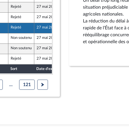
Un délai trop long reta
Rejeté
27 mai 2026
15 mai 2026
situation préjudiciable 
agricoles nationales.
Rejeté
27 mai 2026
12 mai 2026
La réduction du délai à
Rejeté
27 mai 2026
12 mai 2026
rapide de l’État face à
ique
rééquilibrage concurre
Non soutenu
27 mai 2026
13 mai 2026
et opérationnelle des ob
Non soutenu
27 mai 2026
14 mai 2026
Rejeté
27 mai 2026
15 mai 2026
Sort
Date d'examen
Date de dépôt
...
121