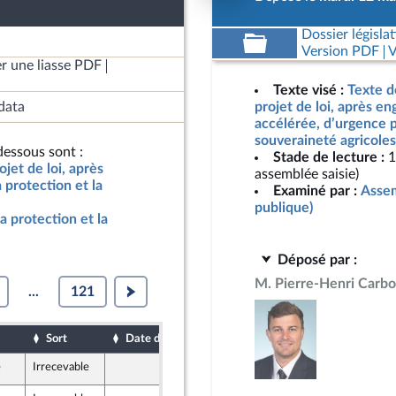
Dossier législat
Version PDF
V
r une liasse PDF
Texte visé :
Texte d
data
projet de loi, après e
accélérée, d’urgence p
souveraineté agricoles
essous sont :
Stade de lecture :
1
jet de loi, après
assemblée saisie)
protection et la
Examiné par :
Assem
publique)
a protection et la
Déposé par :
M. Pierre-Henri Carb
...
121
Sort
Date d'examen
Date de dépôt
e
Irrecevable
15 mai 2026