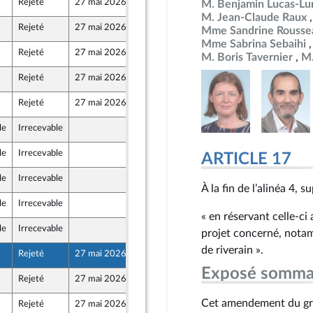
Rejeté
27 mai 2026
12 mai 2026
M. Benjamin Lucas-Lu
Front Populaire
M. Jean-Claude Raux
Rejeté
27 mai 2026
15 mai 2026
Mme Sandrine Rousse
Mme Sabrina Sebaihi
Rejeté
27 mai 2026
12 mai 2026
M. Boris Tavernier
M.
Front Populaire
Rejeté
27 mai 2026
15 mai 2026
Rejeté
27 mai 2026
15 mai 2026
le
Irrecevable
15 mai 2026
le
Irrecevable
12 mai 2026
ARTICLE 17
le
Irrecevable
15 mai 2026
À la fin de l’alinéa 4, 
le
Irrecevable
15 mai 2026
« en réservant celle-ci
le
Irrecevable
15 mai 2026
projet concerné, notam
de riverain ».
Rejeté
27 mai 2026
13 mai 2026
Exposé somma
Rejeté
27 mai 2026
15 mai 2026
Cet amendement du gro
Rejeté
27 mai 2026
15 mai 2026