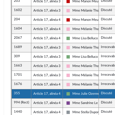
203
Discuté
Article 17, alinéa 3
Mme Manon Meunier
La France insoumise - Nouveau 
1602
Discuté
Article 17, alinéa 3
Mme Mélanie Thomin
Socialistes et apparentés
204
Discuté
Article 17, alinéa 4
Mme Manon Meunier
La France insoumise - Nouveau 
1604
Discuté
Article 17, alinéa 4
Mme Mélanie Thomin
Socialistes et apparentés
2067
Discuté
Article 17, alinéa 4
Mme Lisa Belluco
Écologiste et Social
1689
Irrecevab
Article 17, alinéa 3
Mme Mélanie Thomin
Socialistes et apparentés
309
Irrecevab
Article 17, alinéa 3
Mme Lisa Belluco
Écologiste et Social
1663
Irrecevab
Article 17, alinéa 3
Mme Mélanie Thomin
Socialistes et apparentés
1701
Irrecevab
Article 17, alinéa 3
Mme Mélanie Thomin
Socialistes et apparentés
1676
Irrecevab
Article 17, alinéa 4
Mme Mélanie Thomin
Socialistes et apparentés
355
Discuté
Article 17, alinéa 4
Mme Julie Ozenne
Écologiste et Social
994 (Rect)
Discuté
Article 17, alinéa 4
Mme Sandrine Le Feur
Ensemble pour la République
1440
Discuté
Article 17, alinéa 4
Mme Stella Dupont
Non inscrit