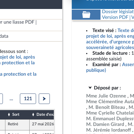
Dossier législat
Version PDF
V
r une liasse PDF
Texte visé :
Texte d
data
projet de loi, après e
accélérée, d’urgence p
souveraineté agricoles
essous sont :
Stade de lecture :
1
jet de loi, après
assemblée saisie)
protection et la
Examiné par :
Assem
publique)
a protection et la
Déposé par :
Mme Julie Ozenne
M
...
121
Mme Clémentine Auta
M. Benoît Biteau
M.
Mme Cyrielle Chatela
Sort
Date d'examen
Date de dépôt
M. Emmanuel Dupless
M. Damien Girard
M.
Retiré
27 mai 2026
11 mai 2026
M. Jérémie Iordanoff