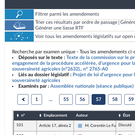
Filtrer parmi les amendements
Trier ces résultats par ordre de passage
Génére
Générer une liasse RTF
Voir tous les amendements législatifs sur open 
Recherche par examen unique - Tous les amendements ci-d
Déposés sur le texte :
Texte de la commission sur le pro
engagement de la procédure accélérée, d’urgence pour la 
souveraineté agricoles (n°2632)., n° 2765-A0
Liés au dossier législatif :
Projet de loi d’urgence pour l
souveraineté agricoles
Examinés par :
Assemblée nationale (séance publique)
1
...
55
56
57
58
59
n°
Emplacement
Auteur
État
101
Discuté
Article 17, alinéa 2
M. Corentin Le Fur
Droite Républicaine