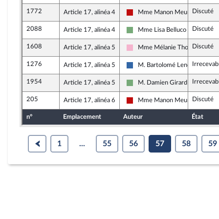
1772
Discuté
Article 17, alinéa 4
Mme Manon Meunier
La France insoumise - Nouveau 
2088
Discuté
Article 17, alinéa 4
Mme Lisa Belluco
Écologiste et Social
1608
Discuté
Article 17, alinéa 5
Mme Mélanie Thomin
Socialistes et apparentés
1276
Irrecevab
Article 17, alinéa 5
M. Bartolomé Lenoir
Union des droites pour la Répu
1954
Irrecevab
Article 17, alinéa 5
M. Damien Girard
Écologiste et Social
205
Discuté
Article 17, alinéa 6
Mme Manon Meunier
La France insoumise - Nouveau 
n°
Emplacement
Auteur
État
1
...
55
56
57
58
59