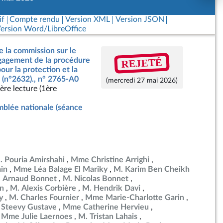
if
Compte rendu
Version XML
Version JSON
ersion Word/LibreOffice
e la commission sur le
REJETÉ
ngagement de la procédure
our la protection et la
 (n°2632)., n° 2765-A0
(mercredi 27 mai 2026)
ère lecture (1ère
blée nationale (séance
. Pouria Amirshahi
Mme Christine Arrighi
in
Mme Léa Balage El Mariky
M. Karim Ben Cheikh
 Arnaud Bonnet
M. Nicolas Bonnet
in
M. Alexis Corbière
M. Hendrik Davi
y
M. Charles Fournier
Mme Marie-Charlotte Garin
 Steevy Gustave
Mme Catherine Hervieu
Mme Julie Laernoes
M. Tristan Lahais