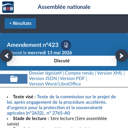
Accèder
Aller au contenu
Aller en bas de la page
Assemblée nationale
à la
page
d'accueil
< Résultats
Amendement n°423
Déposé le
mercredi 13 mai 2026
Discuté
Dossier législatif
Compte rendu
Version XML
Version JSON
Version PDF
Version Word/LibreOffice
Texte visé :
Texte de la commission sur le projet de
loi, après engagement de la procédure accélérée,
d’urgence pour la protection et la souveraineté
agricoles (n°2632)., n° 2765-A0
Stade de lecture :
1ère lecture (1ère assemblée
saisie)