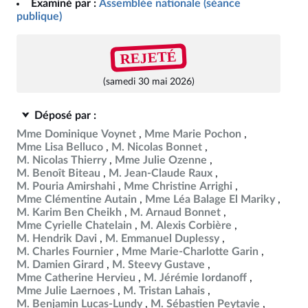
Examiné par :
Assemblée nationale (séance
publique)
REJETÉ
(samedi 30 mai 2026)
Déposé par :
Mme Dominique Voynet
Mme Marie Pochon
Mme Lisa Belluco
M. Nicolas Bonnet
M. Nicolas Thierry
Mme Julie Ozenne
M. Benoît Biteau
M. Jean-Claude Raux
M. Pouria Amirshahi
Mme Christine Arrighi
Mme Clémentine Autain
Mme Léa Balage El Mariky
M. Karim Ben Cheikh
M. Arnaud Bonnet
Mme Cyrielle Chatelain
M. Alexis Corbière
M. Hendrik Davi
M. Emmanuel Duplessy
M. Charles Fournier
Mme Marie-Charlotte Garin
M. Damien Girard
M. Steevy Gustave
Mme Catherine Hervieu
M. Jérémie Iordanoff
Mme Julie Laernoes
M. Tristan Lahais
M. Benjamin Lucas-Lundy
M. Sébastien Peytavie