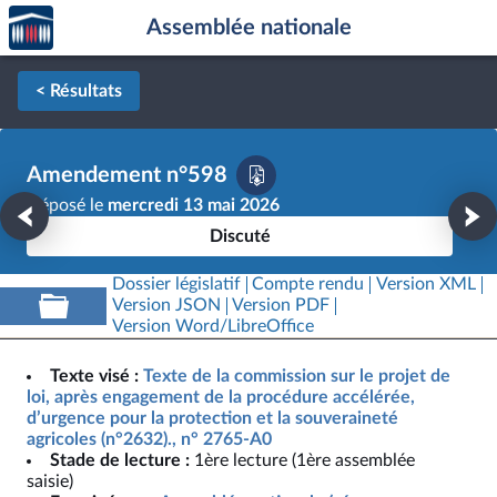
Accèder
Aller au contenu
Aller en bas de la page
Assemblée nationale
à la
page
d'accueil
< Résultats
Amendement n°598
Déposé le
mercredi 13 mai 2026
Discuté
Dossier législatif
Compte rendu
Version XML
Version JSON
Version PDF
Version Word/LibreOffice
Texte visé :
Texte de la commission sur le projet de
loi, après engagement de la procédure accélérée,
d’urgence pour la protection et la souveraineté
agricoles (n°2632)., n° 2765-A0
Stade de lecture :
1ère lecture (1ère assemblée
saisie)