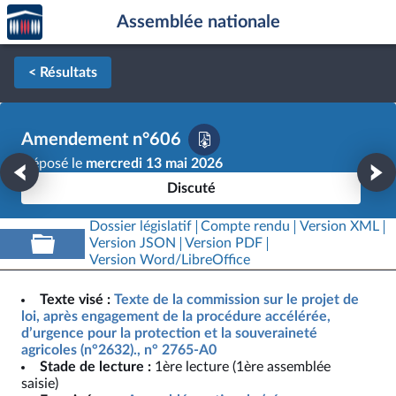
Accèder
Aller au contenu
Aller en bas de la page
Assemblée nationale
à la
page
d'accueil
< Résultats
Amendement n°606
Déposé le
mercredi 13 mai 2026
Discuté
Dossier législatif
Compte rendu
Version XML
Version JSON
Version PDF
Version Word/LibreOffice
Texte visé :
Texte de la commission sur le projet de
loi, après engagement de la procédure accélérée,
d’urgence pour la protection et la souveraineté
agricoles (n°2632)., n° 2765-A0
Stade de lecture :
1ère lecture (1ère assemblée
saisie)