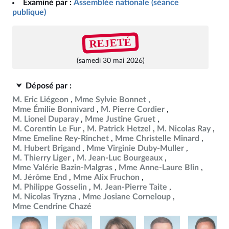
Examiné par :
Assemblée nationale (séance
publique)
REJETÉ
(samedi 30 mai 2026)
Déposé par :
M. Eric Liégeon
Mme Sylvie Bonnet
Mme Émilie Bonnivard
M. Pierre Cordier
M. Lionel Duparay
Mme Justine Gruet
M. Corentin Le Fur
M. Patrick Hetzel
M. Nicolas Ray
Mme Emeline Rey-Rinchet
Mme Christelle Minard
M. Hubert Brigand
Mme Virginie Duby-Muller
M. Thierry Liger
M. Jean-Luc Bourgeaux
Mme Valérie Bazin-Malgras
Mme Anne-Laure Blin
M. Jérôme End
Mme Alix Fruchon
M. Philippe Gosselin
M. Jean-Pierre Taite
M. Nicolas Tryzna
Mme Josiane Corneloup
Mme Cendrine Chazé