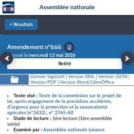
Accèder
Aller au contenu
Aller en bas de la page
Assemblée nationale
à la
page
d'accueil
< Résultats
Amendement n°666
Déposé le
mercredi 13 mai 2026
Retiré
Dossier législatif
Version XML
Version JSON
Version PDF
Version Word/LibreOffice
Texte visé :
Texte de la commission sur le projet de
loi, après engagement de la procédure accélérée,
d’urgence pour la protection et la souveraineté
agricoles (n°2632)., n° 2765-A0
Stade de lecture :
1ère lecture (1ère assemblée
saisie)
Examiné par :
Assemblée nationale (séance