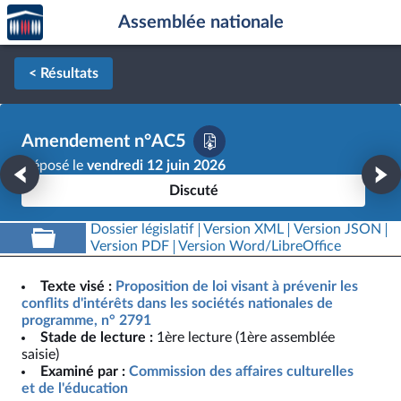
Accèder
Aller au contenu
Aller en bas de la page
Assemblée nationale
à la
page
d'accueil
< Résultats
Amendement n°AC5
Déposé le
vendredi 12 juin 2026
Discuté
Dossier législatif
Version XML
Version JSON
Version PDF
Version Word/LibreOffice
Texte visé :
Proposition de loi visant à prévenir les
conflits d'intérêts dans les sociétés nationales de
programme, n° 2791
Stade de lecture :
1ère lecture (1ère assemblée
saisie)
Examiné par :
Commission des affaires culturelles
et de l'éducation