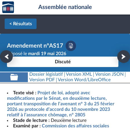
Accèder
Aller au contenu
Aller en bas de la page
Assemblée nationale
à la
page
d'accueil
< Résultats
Amendement n°AS17
Déposé le
mardi 19 mai 2026
Discuté
Dossier législatif
Version XML
Version JSON
Version PDF
Version Word/LibreOffice
Texte visé :
Projet de loi, adopté avec
modifications par le Sénat, en deuxième lecture,
portant transposition de l’avenant n° 3 du 25 février
2026 au protocole d’accord du 10 novembre 2023
relatif à l’assurance chômage, n° 2805
Stade de lecture :
Deuxième lecture
Examiné par :
Commission des affaires sociales