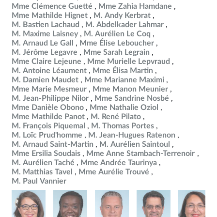
Mme Clémence Guetté
Mme Zahia Hamdane
Mme Mathilde Hignet
M. Andy Kerbrat
M. Bastien Lachaud
M. Abdelkader Lahmar
M. Maxime Laisney
M. Aurélien Le Coq
M. Arnaud Le Gall
Mme Élise Leboucher
M. Jérôme Legavre
Mme Sarah Legrain
Mme Claire Lejeune
Mme Murielle Lepvraud
M. Antoine Léaument
Mme Élisa Martin
M. Damien Maudet
Mme Marianne Maximi
Mme Marie Mesmeur
Mme Manon Meunier
M. Jean-Philippe Nilor
Mme Sandrine Nosbé
Mme Danièle Obono
Mme Nathalie Oziol
Mme Mathilde Panot
M. René Pilato
M. François Piquemal
M. Thomas Portes
M. Loïc Prud'homme
M. Jean-Hugues Ratenon
M. Arnaud Saint-Martin
M. Aurélien Saintoul
Mme Ersilia Soudais
Mme Anne Stambach-Terrenoir
M. Aurélien Taché
Mme Andrée Taurinya
M. Matthias Tavel
Mme Aurélie Trouvé
M. Paul Vannier