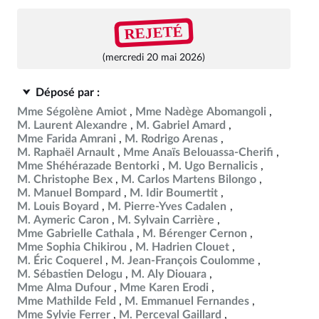
REJETÉ
(mercredi 20 mai 2026)
Déposé par :
Mme Ségolène Amiot
Mme Nadège Abomangoli
M. Laurent Alexandre
M. Gabriel Amard
Mme Farida Amrani
M. Rodrigo Arenas
M. Raphaël Arnault
Mme Anaïs Belouassa-Cherifi
Mme Shéhérazade Bentorki
M. Ugo Bernalicis
M. Christophe Bex
M. Carlos Martens Bilongo
M. Manuel Bompard
M. Idir Boumertit
M. Louis Boyard
M. Pierre-Yves Cadalen
M. Aymeric Caron
M. Sylvain Carrière
Mme Gabrielle Cathala
M. Bérenger Cernon
Mme Sophia Chikirou
M. Hadrien Clouet
M. Éric Coquerel
M. Jean-François Coulomme
M. Sébastien Delogu
M. Aly Diouara
Mme Alma Dufour
Mme Karen Erodi
Mme Mathilde Feld
M. Emmanuel Fernandes
Mme Sylvie Ferrer
M. Perceval Gaillard