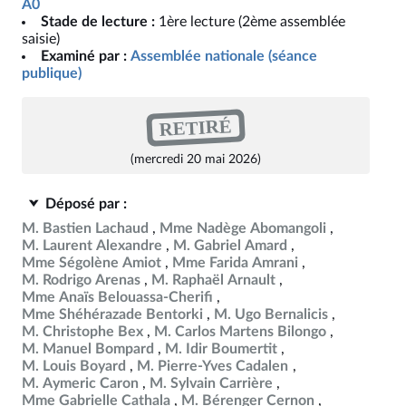
A0
Stade de lecture :
1ère lecture (2ème assemblée
saisie)
Examiné par :
Assemblée nationale (séance
publique)
RETIRÉ
(mercredi 20 mai 2026)
Déposé par :
M. Bastien Lachaud
Mme Nadège Abomangoli
M. Laurent Alexandre
M. Gabriel Amard
Mme Ségolène Amiot
Mme Farida Amrani
M. Rodrigo Arenas
M. Raphaël Arnault
Mme Anaïs Belouassa-Cherifi
Mme Shéhérazade Bentorki
M. Ugo Bernalicis
M. Christophe Bex
M. Carlos Martens Bilongo
M. Manuel Bompard
M. Idir Boumertit
M. Louis Boyard
M. Pierre-Yves Cadalen
M. Aymeric Caron
M. Sylvain Carrière
Mme Gabrielle Cathala
M. Bérenger Cernon