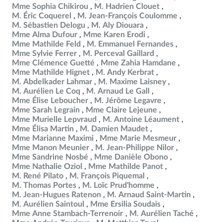
Mme Sophia Chikirou
M. Hadrien Clouet
M. Éric Coquerel
M. Jean-François Coulomme
M. Sébastien Delogu
M. Aly Diouara
Mme Alma Dufour
Mme Karen Erodi
Mme Mathilde Feld
M. Emmanuel Fernandes
Mme Sylvie Ferrer
M. Perceval Gaillard
Mme Clémence Guetté
Mme Zahia Hamdane
Mme Mathilde Hignet
M. Andy Kerbrat
M. Abdelkader Lahmar
M. Maxime Laisney
M. Aurélien Le Coq
M. Arnaud Le Gall
Mme Élise Leboucher
M. Jérôme Legavre
Mme Sarah Legrain
Mme Claire Lejeune
Mme Murielle Lepvraud
M. Antoine Léaument
Mme Élisa Martin
M. Damien Maudet
Mme Marianne Maximi
Mme Marie Mesmeur
Mme Manon Meunier
M. Jean-Philippe Nilor
Mme Sandrine Nosbé
Mme Danièle Obono
Mme Nathalie Oziol
Mme Mathilde Panot
M. René Pilato
M. François Piquemal
M. Thomas Portes
M. Loïc Prud'homme
M. Jean-Hugues Ratenon
M. Arnaud Saint-Martin
M. Aurélien Saintoul
Mme Ersilia Soudais
Mme Anne Stambach-Terrenoir
M. Aurélien Taché