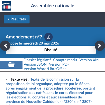
Accèder
Aller au contenu
Aller en bas de la page
Assemblée nationale
à la
page
d'accueil
< Résultats
Amendement n°7
Déposé le
mercredi 20 mai 2026
Discuté
Dossier législatif
Compte rendu
Version XML
Version JSON
Version PDF
Version Word/LibreOffice
Texte visé :
Texte de la commission sur la
proposition de loi organique, adoptée par le Sénat,
après engagement de la procédure accélérée, portant
régularisation des natifs dans le corps électoral pour
les élections au congrès et aux assemblées de
province de Nouvelle-Calédonie (n°2804)., n° 2807-