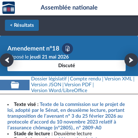
Accèder
Aller au contenu
Aller en bas de la page
Assemblée nationale
à la
page
d'accueil
< Résultats
Amendement n°18
Déposé le
jeudi 21 mai 2026
Discuté
Dossier législatif
Compte rendu
Version XML
Version JSON
Version PDF
Version Word/LibreOffice
Texte visé :
Texte de la commission sur le projet de
loi, adopté par le Sénat, en deuxième lecture, portant
transposition de l’avenant n° 3 du 25 février 2026 au
protocole d’accord du 10 novembre 2023 relatif à
l’assurance chômage (n°2805)., n° 2809-A0
Stade de lecture :
Deuxième lecture