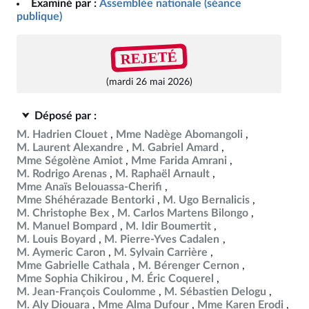
Examiné par :
Assemblée nationale (séance
publique)
REJETÉ
(mardi 26 mai 2026)
Déposé par :
M. Hadrien Clouet
Mme Nadège Abomangoli
M. Laurent Alexandre
M. Gabriel Amard
Mme Ségolène Amiot
Mme Farida Amrani
M. Rodrigo Arenas
M. Raphaël Arnault
Mme Anaïs Belouassa-Cherifi
Mme Shéhérazade Bentorki
M. Ugo Bernalicis
M. Christophe Bex
M. Carlos Martens Bilongo
M. Manuel Bompard
M. Idir Boumertit
M. Louis Boyard
M. Pierre-Yves Cadalen
M. Aymeric Caron
M. Sylvain Carrière
Mme Gabrielle Cathala
M. Bérenger Cernon
Mme Sophia Chikirou
M. Éric Coquerel
M. Jean-François Coulomme
M. Sébastien Delogu
M. Aly Diouara
Mme Alma Dufour
Mme Karen Erodi