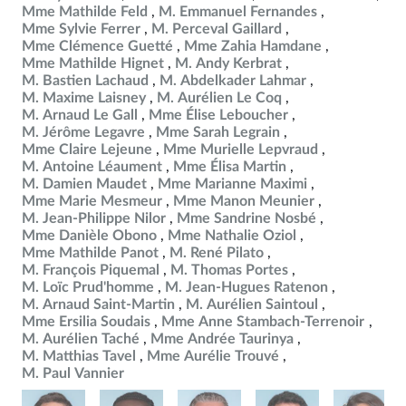
Mme Mathilde Feld
M. Emmanuel Fernandes
Mme Sylvie Ferrer
M. Perceval Gaillard
Mme Clémence Guetté
Mme Zahia Hamdane
Mme Mathilde Hignet
M. Andy Kerbrat
M. Bastien Lachaud
M. Abdelkader Lahmar
M. Maxime Laisney
M. Aurélien Le Coq
M. Arnaud Le Gall
Mme Élise Leboucher
M. Jérôme Legavre
Mme Sarah Legrain
Mme Claire Lejeune
Mme Murielle Lepvraud
M. Antoine Léaument
Mme Élisa Martin
M. Damien Maudet
Mme Marianne Maximi
Mme Marie Mesmeur
Mme Manon Meunier
M. Jean-Philippe Nilor
Mme Sandrine Nosbé
Mme Danièle Obono
Mme Nathalie Oziol
Mme Mathilde Panot
M. René Pilato
M. François Piquemal
M. Thomas Portes
M. Loïc Prud'homme
M. Jean-Hugues Ratenon
M. Arnaud Saint-Martin
M. Aurélien Saintoul
Mme Ersilia Soudais
Mme Anne Stambach-Terrenoir
M. Aurélien Taché
Mme Andrée Taurinya
M. Matthias Tavel
Mme Aurélie Trouvé
M. Paul Vannier