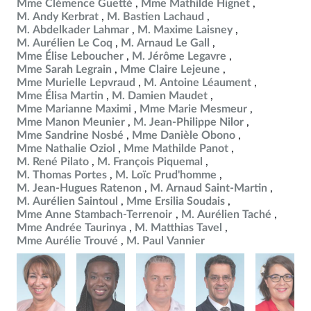
Mme Clémence Guetté
Mme Mathilde Hignet
M. Andy Kerbrat
M. Bastien Lachaud
M. Abdelkader Lahmar
M. Maxime Laisney
M. Aurélien Le Coq
M. Arnaud Le Gall
Mme Élise Leboucher
M. Jérôme Legavre
Mme Sarah Legrain
Mme Claire Lejeune
Mme Murielle Lepvraud
M. Antoine Léaument
Mme Élisa Martin
M. Damien Maudet
Mme Marianne Maximi
Mme Marie Mesmeur
Mme Manon Meunier
M. Jean-Philippe Nilor
Mme Sandrine Nosbé
Mme Danièle Obono
Mme Nathalie Oziol
Mme Mathilde Panot
M. René Pilato
M. François Piquemal
M. Thomas Portes
M. Loïc Prud'homme
M. Jean-Hugues Ratenon
M. Arnaud Saint-Martin
M. Aurélien Saintoul
Mme Ersilia Soudais
Mme Anne Stambach-Terrenoir
M. Aurélien Taché
Mme Andrée Taurinya
M. Matthias Tavel
Mme Aurélie Trouvé
M. Paul Vannier