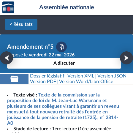
Accèder
Aller au contenu
Aller en bas de la page
Assemblée nationale
à la
page
d'accueil
< Résultats
Amendement n°5
Déposé le
vendredi 22 mai 2026
A discuter
Dossier législatif
Version XML
Version JSON
Version PDF
Version Word/LibreOffice
Texte visé :
Texte de la commission sur la
proposition de loi de M. Jean-Luc Warsmann et
plusieurs de ses collègues visant à garantir un revenu
mensuel à tout nouveau retraité dès l’entrée en
jouissance de la pension de retraite (1725)., n° 2814-
A0
Stade de lecture :
1ère lecture (1ère assemblée