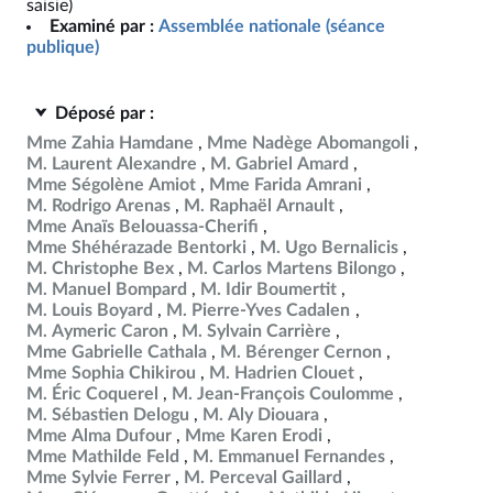
saisie)
Examiné par :
Assemblée nationale (séance
publique)
Déposé par :
Mme Zahia Hamdane
Mme Nadège Abomangoli
M. Laurent Alexandre
M. Gabriel Amard
Mme Ségolène Amiot
Mme Farida Amrani
M. Rodrigo Arenas
M. Raphaël Arnault
Mme Anaïs Belouassa-Cherifi
Mme Shéhérazade Bentorki
M. Ugo Bernalicis
M. Christophe Bex
M. Carlos Martens Bilongo
M. Manuel Bompard
M. Idir Boumertit
M. Louis Boyard
M. Pierre-Yves Cadalen
M. Aymeric Caron
M. Sylvain Carrière
Mme Gabrielle Cathala
M. Bérenger Cernon
Mme Sophia Chikirou
M. Hadrien Clouet
M. Éric Coquerel
M. Jean-François Coulomme
M. Sébastien Delogu
M. Aly Diouara
Mme Alma Dufour
Mme Karen Erodi
Mme Mathilde Feld
M. Emmanuel Fernandes
Mme Sylvie Ferrer
M. Perceval Gaillard