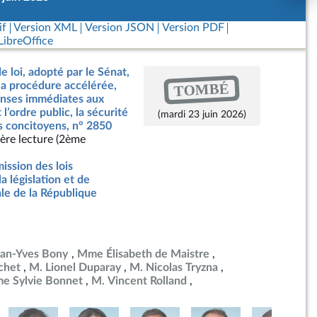
if
Version XML
Version JSON
Version PDF
ibreOffice
e loi, adopté par le Sénat,
TOMBÉ
a procédure accélérée,
ponses immédiates aux
’ordre public, la sécurité
(mardi 23 juin 2026)
os concitoyens, n° 2850
ère lecture (2ème
ssion des lois
la législation et de
ale de la République
ean-Yves Bony
Mme Élisabeth de Maistre
chet
M. Lionel Duparay
M. Nicolas Tryzna
e Sylvie Bonnet
M. Vincent Rolland