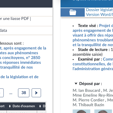
Dossier législat
Version Word/L
r une liasse PDF
Texte visé :
Projet d
data
après engagement de l
visant à offrir des ré
phénomènes troublant l
essous sont :
et la tranquillité de n
at, après engagement de la
Stade de lecture :
1
diates aux phénomènes
assemblée saisie)
nos concitoyens, n° 2850
Examiné par :
Commi
 des réponses immédiates
constitutionnelles, de 
tranquillité de nos
l'administration génér
de la législation et de
Déposé par :
M. Ian Boucard
M. J
5
...
38
Mme Emeline Rey-Rin
M. Pierre Cordier
Mm
M. Thibault Bazin
ort
Date d'examen
Date de dépôt