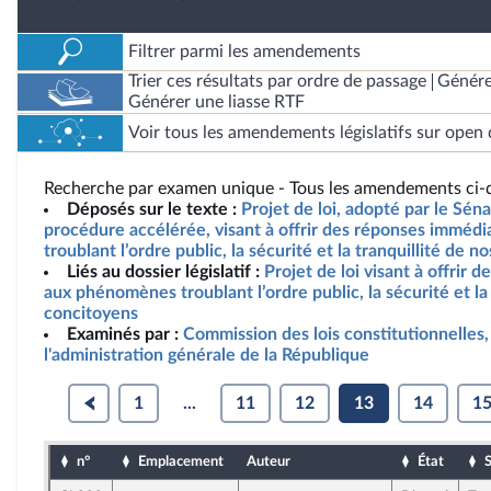
Filtrer parmi les amendements
Trier ces résultats par ordre de passage
Génére
Générer une liasse RTF
Voir tous les amendements législatifs sur open 
Recherche par examen unique - Tous les amendements ci-d
Déposés sur le texte :
Projet de loi, adopté par le Sén
procédure accélérée, visant à offrir des réponses immé
troublant l’ordre public, la sécurité et la tranquillité de 
Liés au dossier législatif :
Projet de loi visant à offrir
aux phénomènes troublant l’ordre public, la sécurité et la 
concitoyens
Examinés par :
Commission des lois constitutionnelles, 
l'administration générale de la République
1
...
11
12
13
14
1
n°
Emplacement
Auteur
État
S