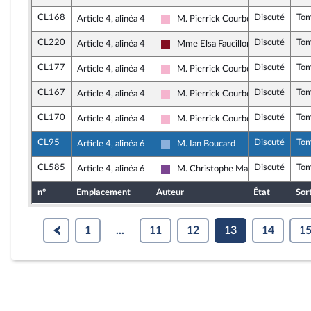
CL168
Discuté
To
Article 4, alinéa 4
M. Pierrick Courbon
Socialistes et apparentés
CL220
Discuté
To
Article 4, alinéa 4
Mme Elsa Faucillon
Gauche Démocrate et Républicaine
CL177
Discuté
To
Article 4, alinéa 4
M. Pierrick Courbon
Socialistes et apparentés
CL167
Discuté
To
Article 4, alinéa 4
M. Pierrick Courbon
Socialistes et apparentés
CL170
Discuté
To
Article 4, alinéa 4
M. Pierrick Courbon
Socialistes et apparentés
CL95
Discuté
To
Article 4, alinéa 6
M. Ian Boucard
Droite Républicaine
CL585
Discuté
To
Article 4, alinéa 6
M. Christophe Marion
Ensemble pour la République
n°
Emplacement
Auteur
État
Sor
1
...
11
12
13
14
1