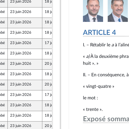
mbé
23 juin 2026
18 juin 2026
mbé
23 juin 2026
18 juin 2026
mbé
23 juin 2026
18 juin 2026
ARTICLE 4
mbé
23 juin 2026
18 juin 2026
t Territoires
mbé
23 juin 2026
17 juin 2026
I. – Rétablir le
a
à l’ali
mbé
23 juin 2026
18 juin 2026
«
a)
À la deuxième phrase
huit ». »
mbé
23 juin 2026
20 juin 2026
mbé
23 juin 2026
18 juin 2026
II. – En conséquence, à 
mbé
23 juin 2026
20 juin 2026
« vingt-quatre »
mbé
23 juin 2026
17 juin 2026
le mot :
mbé
23 juin 2026
18 juin 2026
« trente ».
mbé
23 juin 2026
18 juin 2026
Exposé somma
mbé
23 juin 2026
20 juin 2026