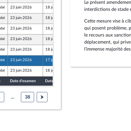
Le présent amendement 
mbé
23 juin 2026
18 juin 2026
interdictions de stade 
mbé
23 juin 2026
18 juin 2026
Cette mesure vise à cib
qui posent problème, pri
mbé
23 juin 2026
18 juin 2026
le recours aux sanction
mbé
23 juin 2026
18 juin 2026
déplacement, qui priven
l’immense majorité des
mbé
23 juin 2026
18 juin 2026
mbé
23 juin 2026
17 juin 2026
mbé
23 juin 2026
18 juin 2026
t
Date d'examen
Date de dépôt
5
...
38