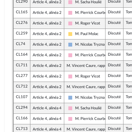
CL290
Discuté
To
Article 4, alinéa 2
M. Sacha Houlié
Socialistes et apparentés
CL165
Discuté
To
Article 4, alinéa 2
M. Pierrick Courbon
Socialistes et apparentés
CL276
Discuté
To
Article 4, alinéa 2
M. Roger Vicot
Socialistes et apparentés
CL259
Discuté
To
Article 4, alinéa 2
M. Paul Molac
Libertés, Indépendants, Outre-mer e
CL74
Discuté
To
Article 4, alinéa 2
M. Nicolas Tryzna
Droite Républicaine
CL164
Discuté
To
Article 4, alinéa 2
M. Pierrick Courbon
Socialistes et apparentés
CL711
Discuté
To
Article 4, alinéa 2
M. Vincent Caure, rapporteur
CL277
Discuté
To
Article 4, alinéa 2
M. Roger Vicot
Socialistes et apparentés
CL712
Discuté
To
Article 4, alinéa 2
M. Vincent Caure, rapporteur
CL107
Discuté
To
Article 4, alinéa 2
M. Nicolas Tryzna
Droite Républicaine
CL294
Discuté
To
Article 4, alinéa 4
M. Sacha Houlié
Socialistes et apparentés
CL166
Discuté
To
Article 4, alinéa 4
M. Pierrick Courbon
Socialistes et apparentés
CL713
Discuté
To
Article 4, alinéa 4
M. Vincent Caure, rapporteur