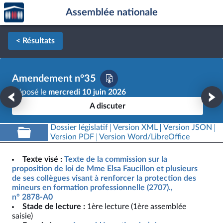
Accèder
Aller au contenu
Aller en bas de la page
Assemblée nationale
à la
page
d'accueil
< Résultats
Amendement n°35
Déposé le
mercredi 10 juin 2026
A discuter
Dossier législatif
Version XML
Version JSON
Version PDF
Version Word/LibreOffice
Texte visé :
Texte de la commission sur la
proposition de loi de Mme Elsa Faucillon et plusieurs
de ses collègues visant à renforcer la protection des
mineurs en formation professionnelle (2707).,
n° 2878-A0
Stade de lecture :
1ère lecture (1ère assemblée
saisie)