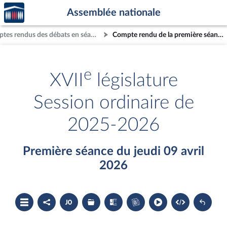
Accèder
Aller au contenu
Aller en bas de la page
Assemblée nationale
à la
page
Comptes rendus des débats en séance
Compte rendu de la première séance du jeudi 09 avril 2026
d'accueil
e
XVII
législature
Session ordinaire de
2025-2026
Première séance du jeudi 09 avril
2026
Ouvrir
Partager
Accéder
Les
Les
Accéder
le
le
au
dossiers
textes
au
sommaire
compte
document
législatifs
examinés
cahier
rendu
PDF
associés
bleu