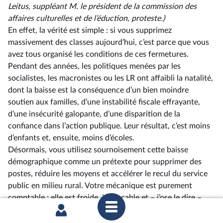
Leitus,
suppléant
M. le
président
de
la
commission
des
affaires
culturelles
et
de
l’éduction, proteste.)
En effet, la vérité est simple : si vous supprimez
massivement des classes aujourd’hui, c’est parce que vous
avez tous organisé les conditions de ces fermetures.
Pendant des années, les politiques menées par les
socialistes, les macronistes ou les LR ont affaibli la natalité,
dont la baisse est la conséquence d’un bien moindre
soutien aux familles, d’une instabilité fiscale effrayante,
d’une insécurité galopante, d’une disparition de la
confiance dans l’action publique. Leur résultat, c’est moins
d’enfants et, ensuite, moins d’écoles.
Désormais, vous utilisez sournoisement cette baisse
démographique comme un prétexte pour supprimer des
postes, réduire les moyens et accélérer le recul du service
public en milieu rural. Votre mécanique est purement
comptable ; elle est froide, implacable et –⁠ j’ose le dire –
inhumaine. Elle ne tient pas compte des réalités humaines
et scolaires des territoires ruraux, où la situation devient