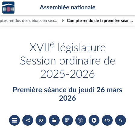
Accèder
Aller au contenu
Aller en bas de la page
Assemblée nationale
à la
page
Comptes rendus des débats en séance
Compte rendu de la première séance du jeudi 26 mars 2026
d'accueil
e
XVII
législature
Session ordinaire de
2025-2026
Première séance du jeudi 26 mars
2026
Ouvrir
Partager
Accéder
Les
Les
Accéder
le
le
au
dossiers
textes
au
sommaire
compte
document
législatifs
examinés
cahier
rendu
PDF
associés
bleu