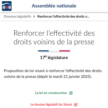
Accèder
Aller au contenu
Aller en bas de la page
Assemblée nationale
à la
page
Dossiers législatifs
Renforcer l’effectivité des droits voisins de la presse
d'accueil
Renforcer l’effectivité des
droits voisins de la presse
e
17
législature
Proposition de loi visant à renforcer l’effectivité des droits
voisins de la presse (dépôt le mardi 21 janvier 2025).
La loi en construction
Le dossier législatif du Sénat