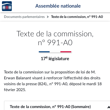
Accèder
Aller au contenu
Aller en bas de la page
Assemblée nationale
à la
page
Documents parlementaires
Texte de la commission, n° 991-A0
d'accueil
Texte de la commission,
n° 991-A0
e
17
législature
Texte de la commission sur la proposition de loi de M.
Erwan Balanant visant à renforcer l’effectivité des droits
voisins de la presse (824)., n° 991-A0
, déposé le mardi 18
février 2025
.
Texte de la commission, n° 991-A0 (Sommaire)
<b>Texte de la commission, n° 991-A0 (Sommaire)</b>