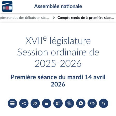
Accèder
Aller au contenu
Aller en bas de la page
Assemblée nationale
à la
page
Comptes rendus des débats en séance
Compte rendu de la première séance du mardi 14 avril 2026
d'accueil
e
XVII
législature
Session ordinaire de
2025-2026
Première séance du mardi 14 avril
2026
Ouvrir
Partager
Accéder
Les
Les
Accéder
le
le
au
dossiers
textes
au
sommaire
compte
document
législatifs
examinés
cahier
rendu
PDF
associés
bleu