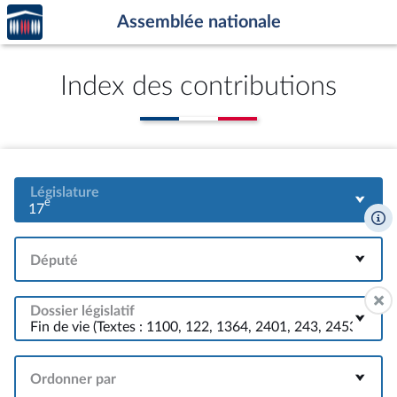
Accèder
Aller au contenu
Aller en bas de la page
Assemblée nationale
à la
page
d'accueil
Index des contributions
Législature
e
17
Député
Dossier législatif
Ordonner par