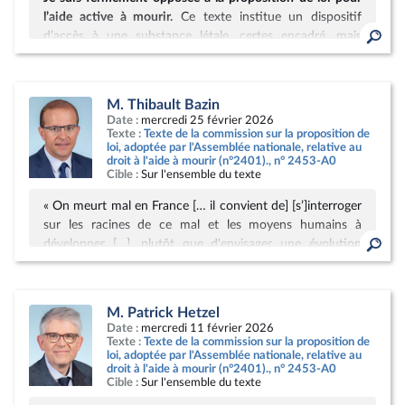
l’aide active à mourir.
Ce texte institue un dispositif
d’accès à une substance létale, certes encadré, mais
assumé comme un droit opposable. Ce basculement me
semble incompatible avec notre conception du soin, de
Afficher la page de la contribution
la vulnérabilité et de la protection due aux personnes
M. Thibault Bazin
fragiles. En légalisant l’aide à mourir, on introduit une
Date :
mercredi 25 février 2026
rupture totale avec la philosophie du soin et avec les
Texte :
Texte de la commission sur la proposition de
loi, adoptée par l'Assemblée nationale, relative au
principes éthiques sur lesquels repose notre pacte social.
droit à l'aide à mourir (n°2401)., n° 2453-A0
Cible :
Sur l'ensemble du texte
Notre droit actuel, issu notamment des lois Leonetti
« On meurt mal en France [… il convient de] [s’]interroger
(2005) et Claeys-Leonetti (2016), permet déjà d’éviter
sur les racines de ce mal et les moyens humains à
l’obstination déraisonnable, de garantir le respect de la
développer […], plutôt que d'envisager une évolution
volonté du patient, en particulier au moyen des
législative » (CCNE, avis n°139). Quels risques de dérives
directives anticipées, et, lorsque la situation l’impose, de
entrainerait ainsi une légalisation du suicide assisté et de
recourir à une sédation profonde et continue jusqu’au
Afficher la page de la contribution
l’euthanasie quand à peine 50% des Français nécessitant
décès. Ce cadre juridique me paraît équilibré : il protège,
M. Patrick Hetzel
des soins palliatifs y ont accès aujourd’hui ? Ce texte
il accompagne, sans provoquer. Il m'apparaît donc
Date :
mercredi 11 février 2026
envoie un message négatif aux Français privés parfois
particulièrement inopportun de le modifier. Par ailleurs, la
Texte :
Texte de la commission sur la proposition de
loi, adoptée par l'Assemblée nationale, relative au
d’accès aux soins adaptés, se sentant parfois comme un
proposition de loi créant un droit à l’aide à mourir vient
droit à l'aide à mourir (n°2401)., n° 2453-A0
fardeau pour leur entourage ou la société : désormais la
considérablement fragiliser le développement des soins
Cible :
Sur l'ensemble du texte
mort provoquée deviendrait une alternative modifiant
palliatifs, alors même que ceux-là devraient être la