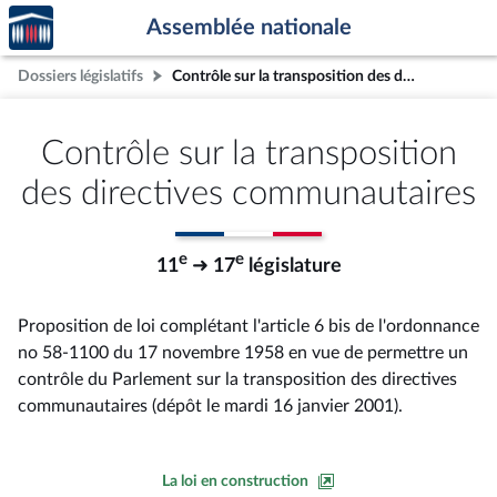
Accèder
Aller au contenu
Aller en bas de la page
Assemblée nationale
à la
page
Dossiers législatifs
Contrôle sur la transposition des directives communautaires
d'accueil
Contrôle sur la transposition
des directives communautaires
e
e
11
➜ 17
législature
Proposition de loi complétant l'article 6 bis de l'ordonnance
no 58-1100 du 17 novembre 1958 en vue de permettre un
contrôle du Parlement sur la transposition des directives
communautaires (dépôt le mardi 16 janvier 2001).
La loi en construction