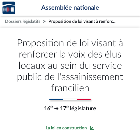
Accèder
Aller au contenu
Aller en bas de la page
Assemblée nationale
à la
page
Dossiers législatifs
Proposition de loi visant à renforcer la voix des élus locaux au sein du service public de l'assainissement francilien
d'accueil
Proposition de loi visant à
renforcer la voix des élus
locaux au sein du service
public de l'assainissement
francilien
e
e
16
➜ 17
législature
La loi en construction