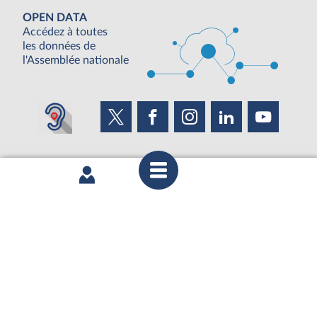
OPEN DATA
Accédez à toutes
les données de
l'Assemblée nationale
BOUTIQUE DE L'ASSEMBLEE
UNE SEMAINE À L'ASSEMBLÉE
S'ABONNER À UN SERVICE
OUTIL D'ÉVALUATION LEXIMPACT
©Tous droits réservés Assemblée nationale 2019
Mentions légales
|
Accessibilité : partiellement conforme
|
Contacter le webmestre
|
Fils RSS
|
Gestion des cookies
Assemblée nationale - 126 Rue de l'Université, 75355 Paris 07 SP -
Standard 01 40 63 60 00