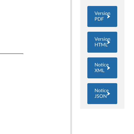
Version
PDF
Version
HTML
Notice
XML
Notice
JSON