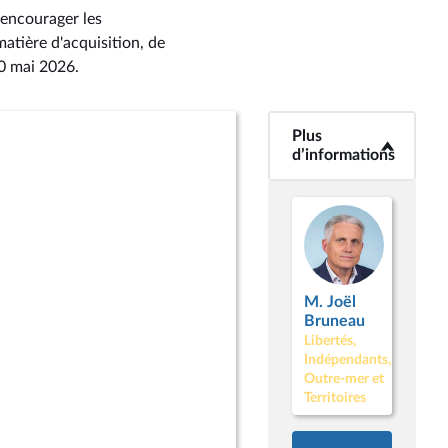
 encourager les
matière d'acquisition, de
20 mai 2026
.
Plus
<b>Plus
d’informations</b>
d’informations
M. Joël
Bruneau
Libertés,
Indépendants,
Outre-mer et
Territoires