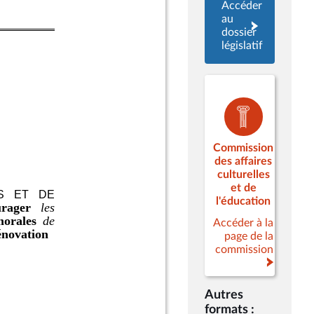
Accéder
au
dossier
législatif
Commission
des affaires
culturelles
et de
l'éducation
Accéder à la
page de la
commission
Autres
formats :