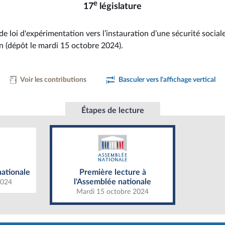
e
17
législature
de loi d'expérimentation vers l’instauration d’une sécurité social
on (dépôt le mardi 15 octobre 2024).
Voir les contributions
Basculer vers l'affichage vertical
Étapes de lecture
ationale
Première lecture à l'Assemblée
nationale
nationale
Première lecture à
l'Assemblée nationale
2024
Mardi 15 octobre 2024