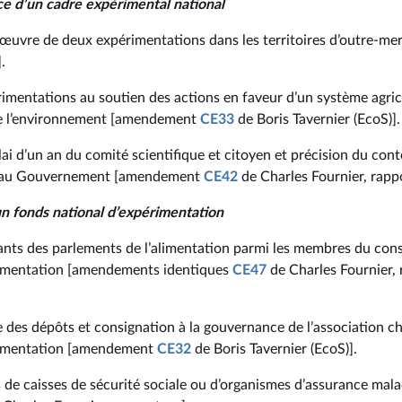
ace d’un cadre expérimental national
n œuvre de deux expérimentations dans les territoires d’outre-
.
imentations au soutien des actions en faveur d’un système agrico
de l’environnement [amendement
CE33
de Boris Tavernier (EcoS)].
lai d’un an du comité scientifique et citoyen et précision du co
t au Gouvernement [amendement
CE42
de Charles Fournier, rappo
’un fonds national d’expérimentation
ants des parlements de l’alimentation parmi les membres du cons
rimentation [amendements identiques
CE47
de Charles Fournier, 
e des dépôts et consignation à la gouvernance de l’association c
rimentation [amendement
CE32
de Boris Tavernier (EcoS)].
 de caisses de sécurité sociale ou d’organismes d’assurance ma