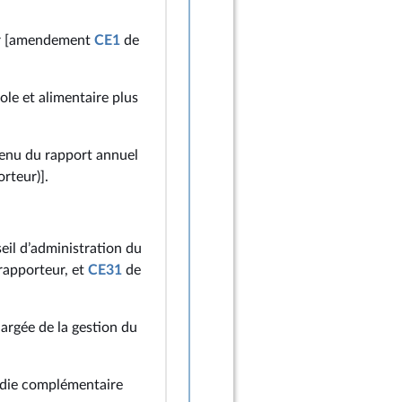
mer [amendement
CE1
de
le et alimentaire plus
ntenu du rapport annuel
rteur)].
eil d’administration du
rapporteur, et
CE31
de
hargée de la gestion du
ladie complémentaire