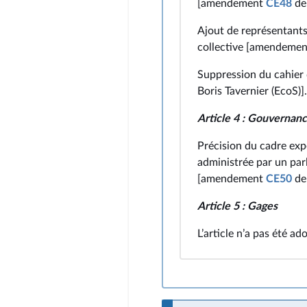
[amendement
CE48
de 
Ajout de représentants 
collective [amendeme
Suppression du cahier
Boris Tavernier (EcoS)].
Article 4 : Gouvernan
Précision du cadre expé
administrée par un par
[amendement
CE50
de 
Article 5 : Gages
L’article n’a pas été a