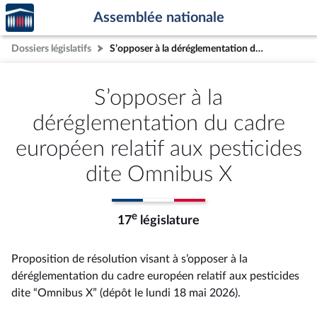
Accèder
Aller au contenu
Aller en bas de la page
Assemblée nationale
à la
page
Dossiers législatifs
S’opposer à la déréglementation du cadre européen relatif aux pesticides dite Omnibus X
d'accueil
S’opposer à la
déréglementation du cadre
européen relatif aux pesticides
dite Omnibus X
e
17
législature
Proposition de résolution visant à s’opposer à la
déréglementation du cadre européen relatif aux pesticides
dite “Omnibus X” (dépôt le lundi 18 mai 2026).