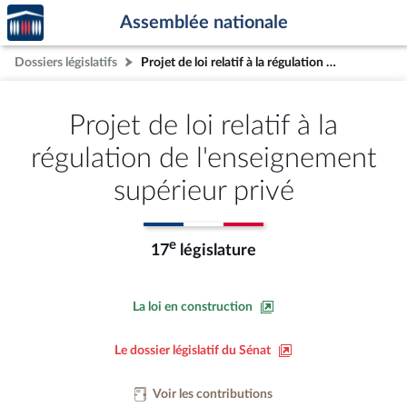
Accèder
Aller au contenu
Aller en bas de la page
Assemblée nationale
à la
page
Dossiers législatifs
Projet de loi relatif à la régulation de l'enseignement supérieur privé
d'accueil
Projet de loi relatif à la
régulation de l'enseignement
supérieur privé
e
17
législature
La loi en construction
Le dossier législatif du Sénat
Voir les contributions