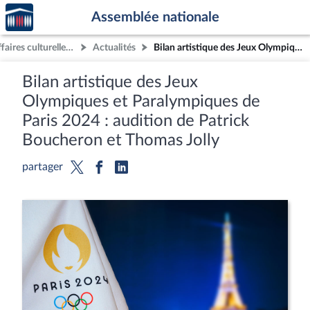
Accèder
Aller au contenu
Aller en bas de la page
Assemblée nationale
à la
page
Commission des affaires culturelles et de l'éducation
Actualités
Bilan artistique des Jeux Olympiques et Paralympiques de Paris 2024 : audition de Patrick Boucheron et Thomas Jolly
d'accueil
Bilan artistique des Jeux
Olympiques et Paralympiques de
Paris 2024 : audition de Patrick
Boucheron et Thomas Jolly
partager