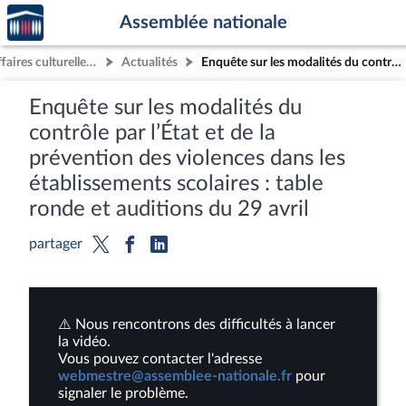
Accèder
Aller au contenu
Aller en bas de la page
Assemblée nationale
à la
page
Commission des affaires culturelles et de l'éducation
Actualités
Enquête sur les modalités du contrôle par l’État et de la prévention des violences dans les établissements scolaires : table ronde et auditions du 29 avril
d'accueil
Enquête sur les modalités du
contrôle par l’État et de la
prévention des violences dans les
établissements scolaires : table
ronde et auditions du 29 avril
partager
⚠️ Nous rencontrons des difficultés à lancer
la vidéo.
Vous pouvez contacter l'adresse
webmestre@assemblee-nationale.fr
pour
signaler le problème.