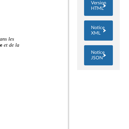
Version
HTML
Notice
XML
Notice
JSON