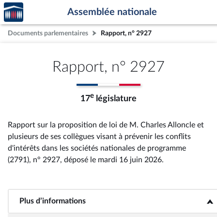
Accèder
Aller au contenu
Aller en bas de la page
Assemblée nationale
à la
page
Documents parlementaires
Rapport, n° 2927
d'accueil
Rapport, n° 2927
e
17
législature
Rapport sur la proposition de loi de M. Charles Alloncle et
plusieurs de ses collègues visant à prévenir les conflits
d'intérêts dans les sociétés nationales de programme
(2791), n° 2927
, déposé le mardi 16 juin 2026
.
Plus d’informations
<b>Plus d’informations</b>