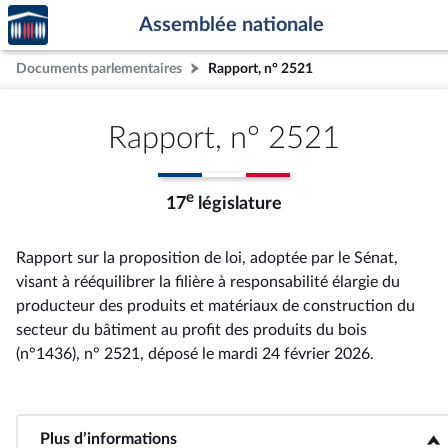
Accèder
Aller au contenu
Aller en bas de la page
Assemblée nationale
à la
page
Documents parlementaires
Rapport, n° 2521
d'accueil
Rapport, n° 2521
e
17
législature
Rapport sur la proposition de loi, adoptée par le Sénat,
visant à rééquilibrer la filière à responsabilité élargie du
producteur des produits et matériaux de construction du
secteur du bâtiment au profit des produits du bois
(n°1436), n° 2521
, déposé le mardi 24 février 2026
.
Plus d’informations
<b>Plus d’informations</b>