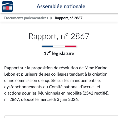
Accèder
Aller au contenu
Aller en bas de la page
Assemblée nationale
à la
page
Documents parlementaires
Rapport, n° 2867
d'accueil
Rapport, n° 2867
e
17
législature
Rapport sur la proposition de résolution de Mme Karine
Lebon et plusieurs de ses collègues tendant à la création
d'une commission d'enquête sur les manquements et
dysfonctionnements du Comité national d’accueil et
d’actions pour les Réunionnais en mobilité (2542 rectifié),
n° 2867
, déposé le mercredi 3 juin 2026
.