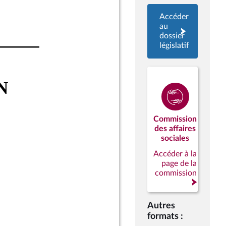
Accéder
au
dossier
législatif
Commission
des affaires
sociales
Accéder à la
page de la
commission
Autres
formats :