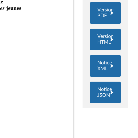
Version
PDF
Version
HTML
Notice
XML
Notice
JSON