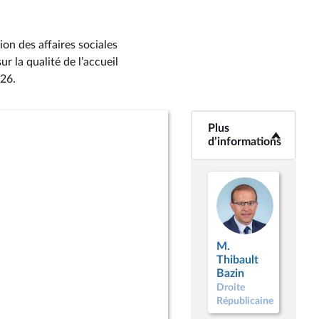
on des affaires sociales
 la qualité de l’accueil
026
.
Plus
<b>Plus
d’informations</b>
d’informations
M.
Thibault
Bazin
Droite
Républicaine