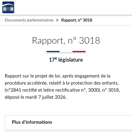
Accèder
Aller au contenu
Aller en bas de la page
à la
page
Documents parlementaires
Rapport, n° 3018
d'accueil
Rapport, n° 3018
e
17
législature
Rapport sur le projet de loi, après engagement de la
procédure accélérée, relatif à la protection des enfants,
(n°2841 rectifié et lettre rectificative n°, 3000), n° 3018
,
déposé le mardi 7 juillet 2026
.
Plus d’informations