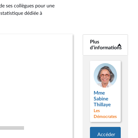
de ses collègues pour une
 statistique dédiée à
Plus
<b>Plus
d’informations</b>
d’informations
Mme
Sabine
Thillaye
Les
Démocrates
Accéder