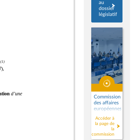
au
dossier
législatif
Commission
des affaires
européennes
Accéder à
la page de
la
commission