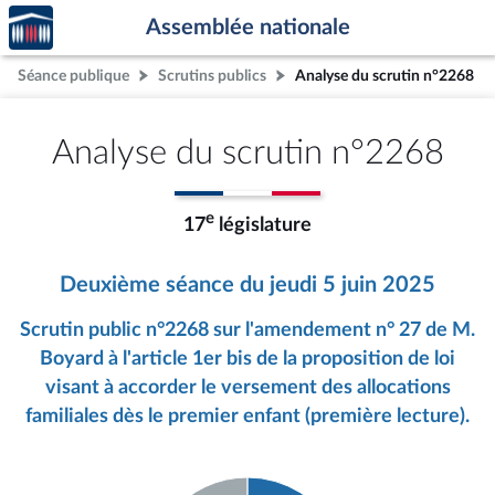
Accèder
Aller au contenu
Aller en bas de la page
Assemblée nationale
à la
page
Séance publique
Scrutins publics
Analyse du scrutin n°2268
d'accueil
Analyse du scrutin n°2268
e
17
législature
Deuxième séance du jeudi 5 juin 2025
Scrutin public n°2268 sur l'amendement n° 27 de M.
Boyard à l'article 1er bis de la proposition de loi
visant à accorder le versement des allocations
familiales dès le premier enfant (première lecture).