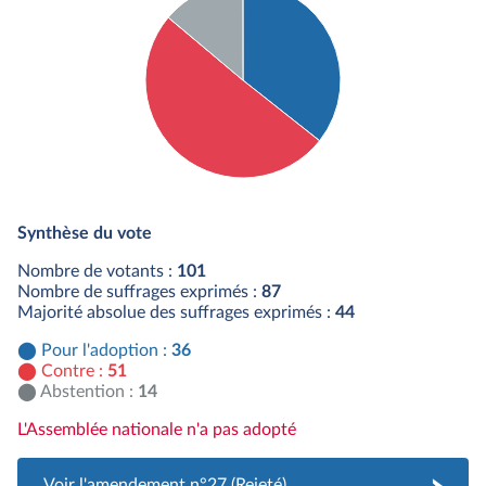
Détail du diagramme :
Pour : 36 députés
Synthèse du vote
Contre : 51 députés
Abstention : 14 députés
Nombre de votants :
101
Nombre de suffrages exprimés :
87
Majorité absolue des suffrages exprimés :
44
Pour l'adoption :
36
Contre :
51
Abstention :
14
L'Assemblée nationale n'a pas adopté
Voir l'amendement n°27 (Rejeté)