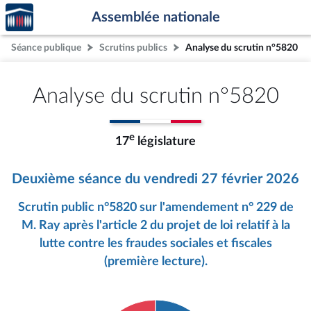
Accèder
Aller au contenu
Aller en bas de la page
Assemblée nationale
à la
page
Séance publique
Scrutins publics
Analyse du scrutin n°5820
d'accueil
Analyse du scrutin n°5820
e
17
législature
Deuxième séance du vendredi 27 février 2026
Scrutin public n°5820 sur l'amendement n° 229 de
M. Ray après l'article 2 du projet de loi relatif à la
lutte contre les fraudes sociales et fiscales
(première lecture).