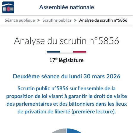
Accèder
Aller au contenu
Aller en bas de la page
Assemblée nationale
à la
page
Séance publique
Scrutins publics
Analyse du scrutin n°5856
d'accueil
Analyse du scrutin n°5856
e
17
législature
Deuxième séance du lundi 30 mars 2026
Scrutin public n°5856 sur l'ensemble de la
proposition de loi visant à garantir le droit de visite
des parlementaires et des bâtonniers dans les lieux
de privation de liberté (première lecture).