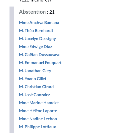
(122 membres)
Républicaine
pour
Populaire
la
Abstention
: 21
République
Mme Anchya Bamana
M. Théo Bernhardt
M. Jocelyn Dessigny
Mme Edwige Diaz
M. Gaëtan Dussausaye
M. Emmanuel Fouquart
M. Jonathan Gery
M. Yoann Gillet
M. Christian Girard
M. José Gonzalez
Mme Marine Hamelet
Mme Hélène Laporte
Mme Nadine Lechon
M. Philippe Lottiaux