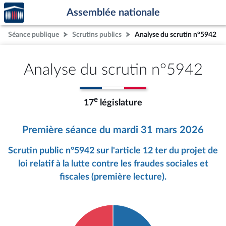
Accèder
Aller au contenu
Aller en bas de la page
Assemblée nationale
à la
page
Séance publique
Scrutins publics
Analyse du scrutin n°5942
d'accueil
Analyse du scrutin n°5942
e
17
législature
Première séance du mardi 31 mars 2026
Scrutin public n°5942 sur l'article 12 ter du projet de
loi relatif à la lutte contre les fraudes sociales et
fiscales (première lecture).