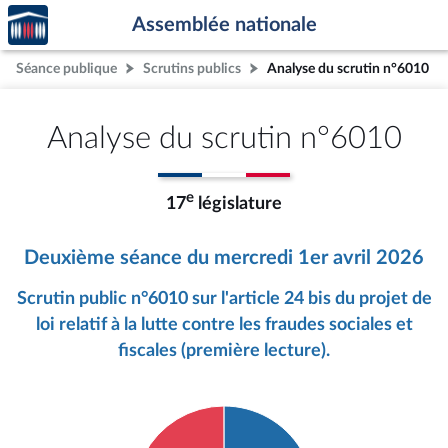
Accèder
Aller au contenu
Aller en bas de la page
Assemblée nationale
à la
page
Séance publique
Scrutins publics
Analyse du scrutin n°6010
d'accueil
Analyse du scrutin n°6010
e
17
législature
Deuxième séance du mercredi 1er avril 2026
Scrutin public n°6010 sur l'article 24 bis du projet de
loi relatif à la lutte contre les fraudes sociales et
fiscales (première lecture).