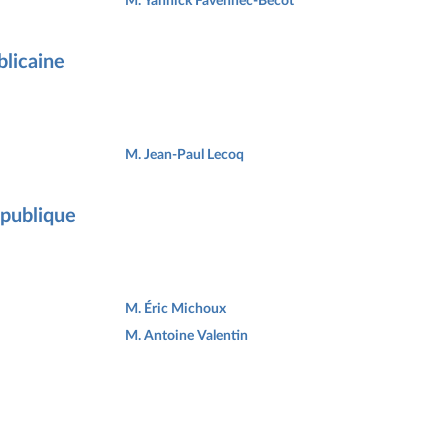
M. Yannick Favennec-Bécot
licaine
M. Jean-Paul Lecoq
épublique
M. Éric Michoux
M. Antoine Valentin