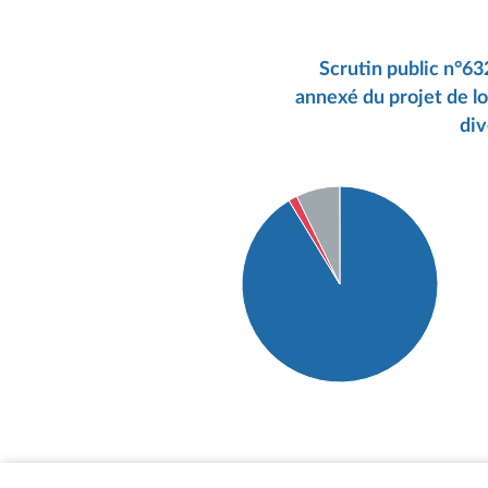
Scrutin public n°63
annexé du projet de lo
div
Détail du diagramme :
Pour : 63 députés
Contre : 1 députés
Abstention : 5 députés