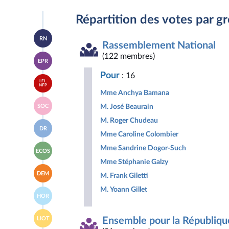
Répartition des votes par g
Accéder
RN
à la
Rassemblement National
page
Accéder
(122 membres)
du
EPR
à la
groupe
page
Rassemblement
Pour
: 16
Accéder
du
National
LFI-
à la
NFP
groupe
Mme Anchya Bamana
page
Ensemble
Accéder
du
pour
M. José Beaurain
SOC
à la
groupe
la
page
La
M. Roger Chudeau
République
Accéder
du
France
DR
à la
groupe
Mme Caroline Colombier
insoumise
page
Socialistes
-
Accéder
du
Mme Sandrine Dogor-Such
et
Nouveau
ECOS
à la
groupe
apparentés
Front
Mme Stéphanie Galzy
page
Droite
Populaire
Accéder
du
Républicaine
DEM
M. Frank Giletti
à la
groupe
page
Écologiste
M. Yoann Gillet
Accéder
du
et
HOR
à la
groupe
Social
page
Les
Accéder
du
Démocrates
LIOT
Ensemble pour la Républiqu
à la
groupe