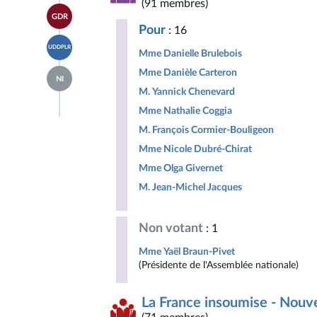
page
(91 membres)
Horizons
Accéder
du
&
GDR
à la
groupe
Indépendants
Pour
: 16
page
Libertés,
Accéder
du
Indépendants,
UDDPLR
à la
Mme Danielle Brulebois
groupe
Outre-
page
Gauche
mer
Accéder
Mme Danièle Carteron
du
Démocrate
et
NI
à la
groupe
et
Territoires
M. Yannick Chenevard
page
Union
Républicaine
du
des
Mme Nathalie Coggia
groupe
droites
Députés
M. François Cormier-Bouligeon
pour
non
la
Mme Nicole Dubré-Chirat
inscrits
République
Mme Olga Givernet
M. Jean-Michel Jacques
Non votant
: 1
Mme Yaël Braun-Pivet
(Présidente de l'Assemblée nationale)
La France insoumise - Nouv