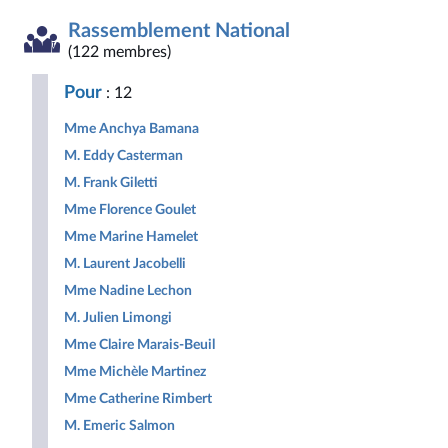
la
insoumise
apparentés
Social
Indépendants
Outre-
Gauche
Union
Députés
République
-
mer
Rassemblement National
Démocrate
des
non
Nouveau
et
et
droites
inscrits
Front
Territoir
(122 membres)
Républicaine
pour
Populaire
la
Pour
: 12
République
Mme Anchya Bamana
M. Eddy Casterman
M. Frank Giletti
Mme Florence Goulet
Mme Marine Hamelet
M. Laurent Jacobelli
Mme Nadine Lechon
M. Julien Limongi
Mme Claire Marais-Beuil
Mme Michèle Martinez
Mme Catherine Rimbert
M. Emeric Salmon