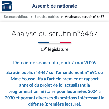
Accèder
Aller au contenu
Aller en bas de la page
Assemblée nationale
à la
page
Séance publique
Scrutins publics
Analyse du scrutin n°6467
d'accueil
Analyse du scrutin n°6467
e
17
législature
Deuxième séance du jeudi 7 mai 2026
Scrutin public n°6467 sur l'amendement n° 691 de
Mme Youssouffa à l'article premier et rapport
annexé du projet de loi actualisant la
programmation militaire pour les années 2024 à
2030 et portant diverses dispositions intéressant la
défense (première lecture).