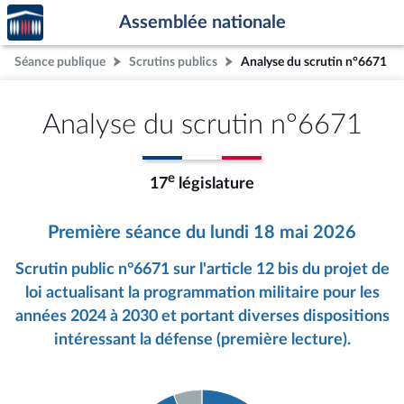
Accèder
Aller au contenu
Aller en bas de la page
Assemblée nationale
à la
page
Séance publique
Scrutins publics
Analyse du scrutin n°6671
d'accueil
Analyse du scrutin n°6671
e
17
législature
Première séance du lundi 18 mai 2026
Scrutin public n°6671 sur l'article 12 bis du projet de
loi actualisant la programmation militaire pour les
années 2024 à 2030 et portant diverses dispositions
intéressant la défense (première lecture).