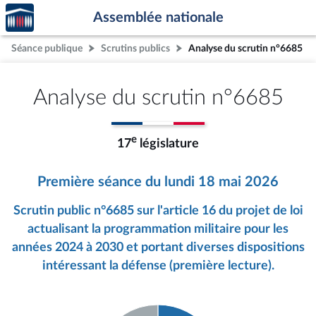
Accèder
Aller au contenu
Aller en bas de la page
Assemblée nationale
à la
page
Séance publique
Scrutins publics
Analyse du scrutin n°6685
d'accueil
Analyse du scrutin n°6685
e
17
législature
Première séance du lundi 18 mai 2026
Scrutin public n°6685 sur l'article 16 du projet de loi
actualisant la programmation militaire pour les
années 2024 à 2030 et portant diverses dispositions
intéressant la défense (première lecture).