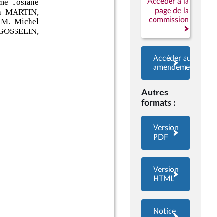
Accéder à la
page de la
commission
Accéder aux
amendements
Autres
formats :
Version
PDF
Version
HTML
Notice