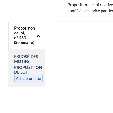
Proposition de loi relativ
confié à ce service par dé
Proposition
<b>Proposition de
de loi,
loi, n° 433
n° 433
(Sommaire)</b>
(Sommaire)
EXPOSÉ DES
MOTIFS
PROPOSITION
DE LOI
Article unique