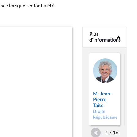
ance lorsque l'enfant a été
Plus
<b>Plus
d’informations</b>
d’informations
M. Jean-
M. 
Pierre
Bri
Taite
Droi
Droite
Répu
Républicaine
1 / 16