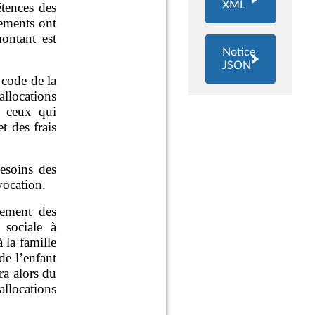
XML
Notice
JSON