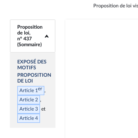
Proposition de loi vi
Proposition
<b>Proposition de
de loi,
loi, n° 437
n° 437
(Sommaire)</b>
(Sommaire)
EXPOSÉ DES
MOTIFS
PROPOSITION
DE LOI
er
Article 1
Article 2
Article 3
Article 4