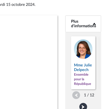
ardi 15 octobre 2024
.
Plus
<b>Plus
d’informations</b>
d’informations
M.
Mme Julie
Sté
Delpech
Buc
Ensemble
Ens
pour la
pour
République
Répu
1 / 12