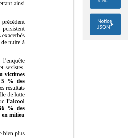
XML
Notice
JSON