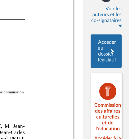
Voir les
auteurs et les
co-signataires
Accéder
au
dossier
législatif
Commission
des affaires
culturelles
et de
l'éducation
Accéder à la