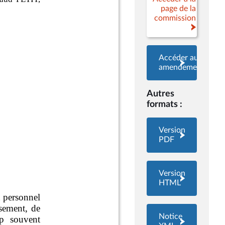
page de la
commission
Accéder aux
amendements
Autres
formats :
Version
PDF
Version
HTML
Notice