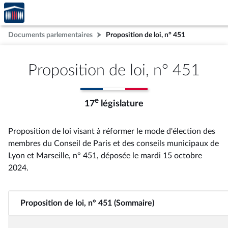
Accèder
Aller au contenu
Aller en bas de la page
à la
page
Documents parlementaires
Proposition de loi, n° 451
d'accueil
Proposition de loi, n° 451
e
17
législature
Proposition de loi visant à réformer le mode d'élection des
membres du Conseil de Paris et des conseils municipaux de
Lyon et Marseille, n° 451
, déposée le mardi 15 octobre
2024
.
Proposition de loi, n° 451 (Sommaire)