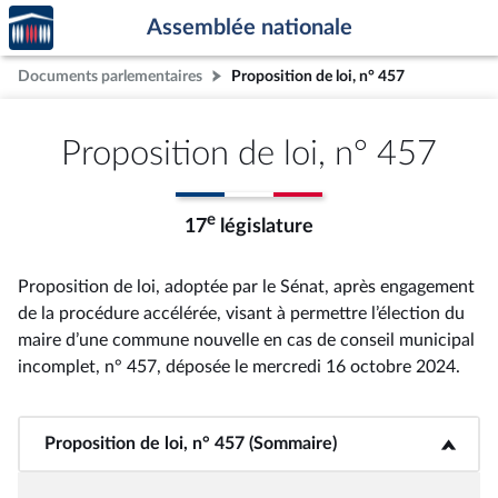
Accèder
Aller au contenu
Aller en bas de la page
Assemblée nationale
à la
page
Documents parlementaires
Proposition de loi, n° 457
d'accueil
Proposition de loi, n° 457
e
17
législature
Proposition de loi, adoptée par le Sénat, après engagement
de la procédure accélérée, visant à permettre l’élection du
maire d’une commune nouvelle en cas de conseil municipal
incomplet, n° 457
, déposée le mercredi 16 octobre 2024
.
Proposition de loi, n° 457 (Sommaire)
<b>Proposition de loi, n° 457 (Sommaire)</b>