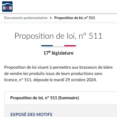
Accèder
Aller au contenu
Aller en bas de la page
à la
page
Documents parlementaires
Proposition de loi, n° 511
d'accueil
Proposition de loi, n° 511
e
17
législature
Proposition de loi visant à permettre aux brasseurs de bière
de vendre les produits issus de leurs productions sans
licence, n° 511
, déposée le mardi 29 octobre 2024
.
Proposition de loi, n° 511 (Sommaire)
EXPOSÉ DES MOTIFS